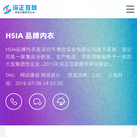
HSIA 品牌内衣
HSIA品牌内衣是深圳市博弈实业有限公司旗下品牌，该公
司是一家集设计研发、生产制造、市场营销服务于一体的
大型集团性企业...2015年深正互联提供网站建设...
TAG：
网站建设
网站设计
浏览次数：525
上传时
间：2016-07-06 14:53:00