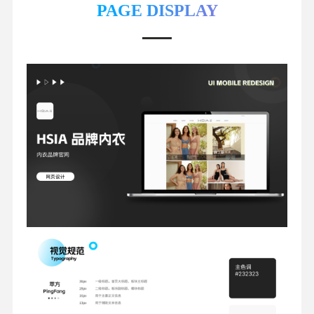
PAGE DISPLAY