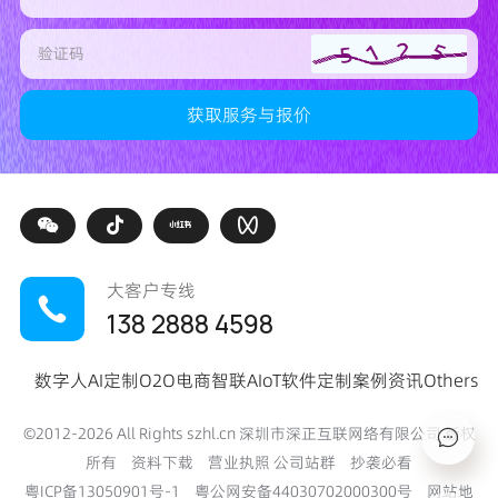
大客户专线
138 2888 4598
数字人
AI定制
O2O电商
智联AIoT
软件定制
案例
资讯
Others
©2012-
2026
All Rights szhl.cn 深圳市深正互联网络有限公司 版权
所有
资料下载
营业执照
公司站群
抄袭必看
粤ICP备13050901号-1
粤公网安备44030702000300号
网站地