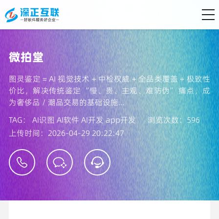
微拍堂
图灵鉴定 = AI 视觉技术 + 中检权威 + 全品类覆盖 + 极致性
价比，解决传统鉴定 “慢、贵、主观、难防伪” 痛点，成
为奢侈品 / 潮品交易的基础设施...
TAG：
AI识图
AI软件
AI开发
app开发
浏览次数：596
上传时间：2026-04-29 20:22:47