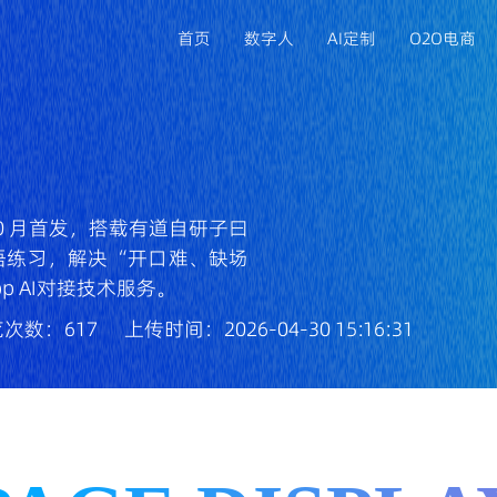
首页
数字人
AI定制
O2O电商
APP定制开发
满足移动端业务拓展，打造专属品牌应用
年 10 月首发，搭载有道自研子曰
语练习，解决 “开口难、缺场
小程序开发
p AI对接技术服务。
依托微信生态获客，降低用户使用门槛
次数：617
上传时间：2026-04-30 15:16:31
ERP/CRM系统开发
规范企业流程管理，提升客户与数据管控能力
电脑系统开发