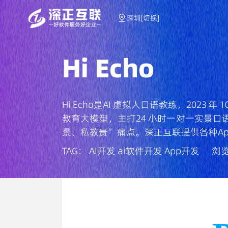
深圳[切换]
Hi Echo
Hi Echo是AI 虚拟人口语教练，2023 
教育大模型，主打24 小时一对一实景口
景、私教贵” 痛点。深正互联提供各种Ap
TAG：
AI开发
ai软件开发
App开发
浏览