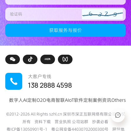
大客户专线
138 2888 4598
数字人
AI定制
O2O电商
智联AIoT
软件定制
案例
资讯
Others
©2012-
2026
All Rights szhl.cn 深圳市深正互联网络有限公司 版权
所有
资料下载
营业执照
公司站群
抄袭必看
粤ICP备13050901号-1
粤公网安备44030702000300号
网站地