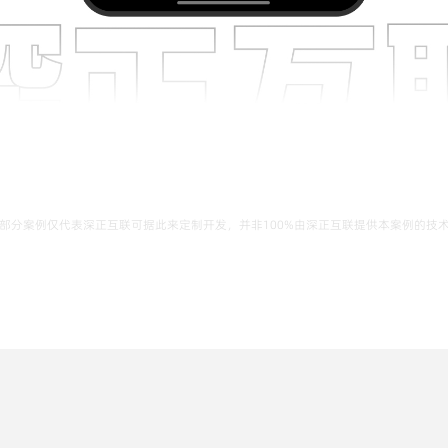
部分案例仅代表深正互联可据此来定制开发，并非100%由深正互联提供本案例的技