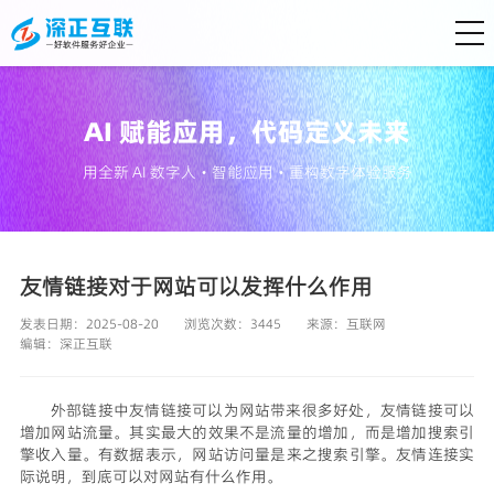
AI 赋能应用，代码定义未来
用全新 AI 数字人・智能应用・重构数字体验服务
友情链接对于网站可以发挥什么作用
发表日期：2025-08-20
浏览次数：3445
来源：
互联网
编辑：
深正互联
外部链接中友情链接可以为网站带来很多好处，友情链接可以
增加网站流量。其实最大的效果不是流量的增加，而是增加搜索引
擎收入量。有数据表示，网站访问量是来之搜索引擎。友情连接实
际说明，到底可以对网站有什么作用。