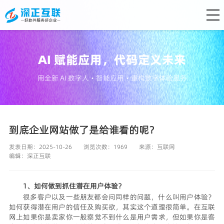
AI 赋能应用，代码定义未来
用全新 AI 数字人・智能应用・重构数字体验服务
到底企业网站做了是给谁看的呢？
发表日期：2025-10-26
浏览次数：1969
来源：
互联网
编辑：
深正互联
1、如何做到抓住潜在用户体验？
很多客户以及一些朋友都会问同样的问题，什么叫用户体验？
如何获得潜在用户的信任及购买欲，其实这个道理很简单。在互联
网上如果你是卖家你一般察觉不到什么是用户需求，但如果你是客