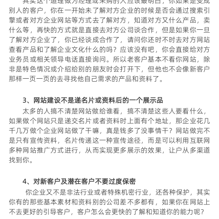
其实这个道理做为经理或采购的人应该最明白，你如果是变成
别人的客户，你在一开始未了解对方企业的时候是否会通过搜索引
擎或者对方企业网站等方式去了解对方，知道对方又什么产品，卖
什么等，再快的方式就是直接去对方公司谈合作，但是如果你一旦
了解对方企业了，你已经谈成合作了，请问你还时不时去对方网站
查看产品和了解企业文化什么的吗？应该没有吧，你会直接给对方
业务员或相关领导电话直接询问。所以老客户基本不看你网站，除
非是特色情况或介绍给别的朋友时会打开下，但他也不会像新客户
那样一页一页的去寻找他自己需求的产品和资料了。
3、网站建设不是递名片或资料后的一个展示品
太多的人搞不清楚网站做给谁看，搞不清楚这些人要看什么，
如果做个网站只是递交名片或者资料时上面有个地址，那企业花几
千几万做
个企业网站
做了干嘛，真是钱多了没事情干？网站做完不
是只有宣传资料，名片传递这一种宣传途径，而是可以利用互联网
多种网站推广方式进行，从而实现更多展示的效果，让户从多渠道
找到你。
4、对新客户及潜在客户不要过度保密
你企业又不是非法行业或者特殊机密行业，还各种保护，其实
你有的那些基本素材和资料别的公司差不多都有，如果你在网站上
不去更好的引导客户，客户怎么会更快的了解和知道你的能力呢？