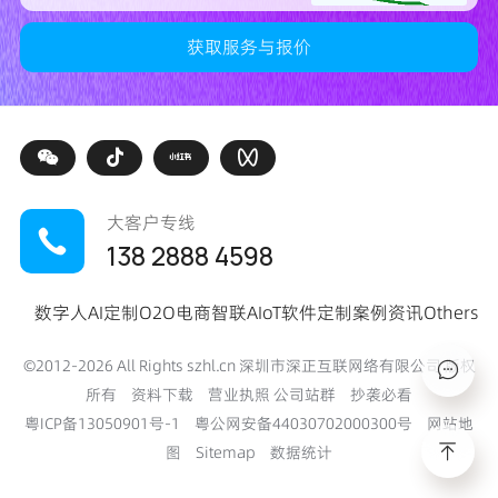
大客户专线
138 2888 4598
数字人
AI定制
O2O电商
智联AIoT
软件定制
案例
资讯
Others
©2012-
2026
All Rights szhl.cn 深圳市深正互联网络有限公司 版权
所有
资料下载
营业执照
公司站群
抄袭必看
粤ICP备13050901号-1
粤公网安备44030702000300号
网站地
图
Sitemap
数据统计