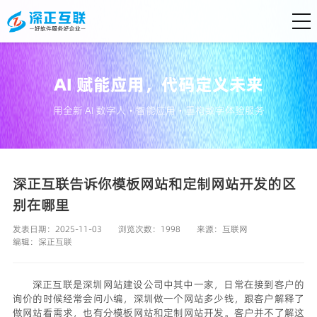
AI 赋能应用，代码定义未来
用全新 AI 数字人・智能应用・重构数字体验服务
深正互联告诉你模板网站和定制网站开发的区
别在哪里
发表日期：2025-11-03
浏览次数：1998
来源：
互联网
编辑：
深正互联
深正互联是深圳网站建设公司中其中一家，日常在接到客户的
询价的时候经常会问小编，深圳做一个网站多少钱，跟客户解释了
做网站看需求，也有分
模板网站和定制网站开发
。客户并不了解这