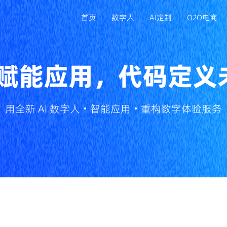
首页
数字人
AI定制
O2O电商
I 赋能应用，代码定义
APP定制开发
满足移动端业务拓展，打造专属品牌应用
用全新 AI 数字人・智能应用・重构数字体验服务
小程序开发
依托微信生态获客，降低用户使用门槛
ERP/CRM系统开发
规范企业流程管理，提升客户与数据管控能力
电脑系统开发