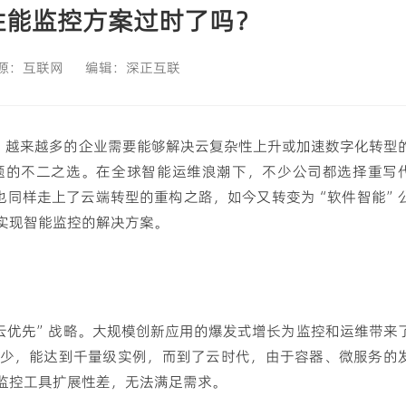
满足桌面端高效办公，实现复杂业务本地处理
性能监控方案过时了吗？
源：
互联网
编辑：
深正互联
响，越来越多的企业需要能够解决云复杂性上升或加速数字化转型
题的不二之选。在全球智能运维浪潮下，不少公司都选择重写
ace也同样走上了云端转型的重构之路，如今又转变为“软件智能”
实现智能监控的解决方案。
云优先”战略。大规模创新应用的爆发式增长为监控和运维带来
少，能达到千量级实例，而到了云时代，由于容器、微服务的
监控工具扩展性差，无法满足需求。