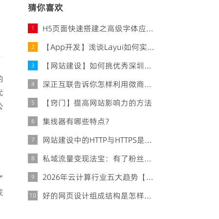
猜你喜欢
H5页面快速搭建之高级字体应用实践
1
【App开发】浅谈Layui如何实现input输入和选择
2
【网站建设】如何挑优秀深圳网站建设公司
3
的
深正互联告诉你怎样利用微商去赚钱？
4
代
【窍门】提高网站影响力的方法
5
公
集线器有哪些特点？
6
网站建设中的HTTP与HTTPS是什么
7
私域流量变现法宝：有了粉丝该怎样挣钱？
8
2026年云计算行业五大趋势【必看】
9
了
发
好的网页设计组成结构是怎样的？
10