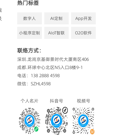
热门标签
栈
及
数字人
AI定制
App开发
小程序定制
AIoT智联
O2O软件
联络方式：
深圳.龙岗京基御景时代大厦南区406
成都.环球中心北区N5入口8楼9-1
电话：138 2888 4598
微信：SZHL4598
个人名片
抖音号
视频号