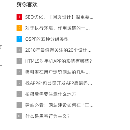
猜你喜欢
SEO优化，【网页设计】很重要...
1
对于执行环境、作用域链的一些体会，不知对错
2
OSPF的五种分组类型
3
有
2018年最值得关注的20个设计趋势
4
HTML5对手机APP的影响有哪些？
5
让
吸引潜在用户浏览网站的几种规则
6
找APP外包公司开发APP靠谱吗？应该怎么选？
7
拍摄后需要注意什么地方
8
建站必看：网站建设如何在“正轨”上运行
9
什么是黑客行为主义？
10