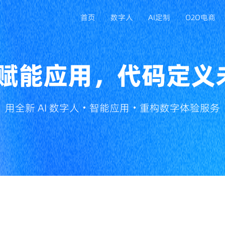
首页
数字人
AI定制
O2O电商
I 赋能应用，代码定义
APP定制开发
满足移动端业务拓展，打造专属品牌应用
用全新 AI 数字人・智能应用・重构数字体验服务
小程序开发
依托微信生态获客，降低用户使用门槛
ERP/CRM系统开发
规范企业流程管理，提升客户与数据管控能力
电脑系统开发