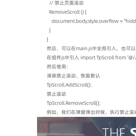
// 禁止页面滚动
RemoveScroll () {
document.body.style.overflow = "hidd
}
}
然后，可以在main.js中全局引入，也
在组件js中引入 import TpScroll from '@/ass
然后使用：
清除禁止滚动，恢复默认
TpScroll.AddScroll();
禁止滚动
TpScroll.RemoveScroll();
例如，我们在弹窗弹出时候，执行禁止滚