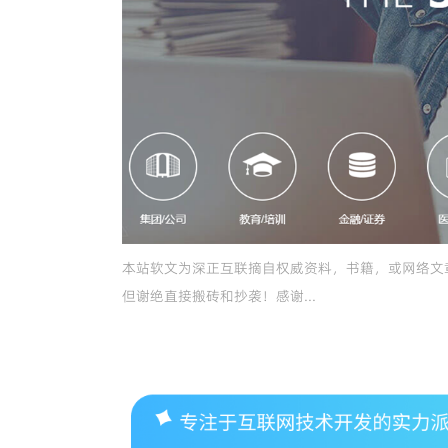
本站软文为
深正互联
摘自权威资料，书籍，或网络文
但谢绝直接搬砖和抄袭！感谢...