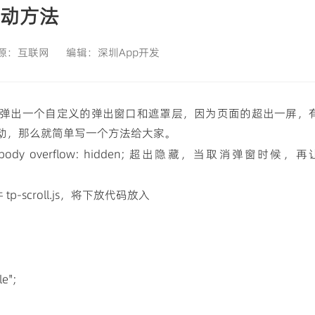
满足桌面端高效办公，实现复杂业务本地处理
滚动方法
源：
互联网
编辑：
深圳App开发
弹出一个自定义的弹出窗口和遮罩层，因为页面的超出一屏，
动，那么就简单写一个方法给大家。
overflow: hidden; 超出隐藏，当取消弹窗时候，再
p-scroll.js，将下放代码放入
le";