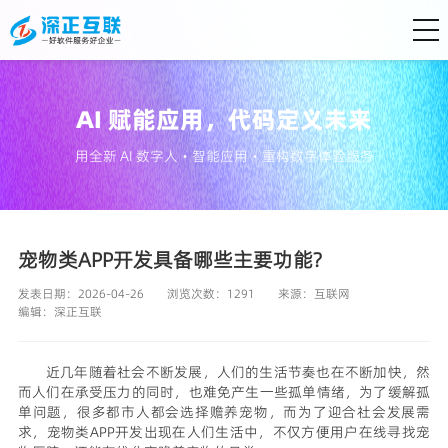
AI 赋能应用，代码定义未来
用全新 AI 数字人・智能应用・重构数字体验服务
宠物类APP开发具备哪些主要功能?
发表日期：2026-04-26
浏览次数：1291
来源：
互联网
编辑：
深正互联
近几年随着社会不断发展，人们的生活节奏也在不断加快，然
而人们在承受压力的同时，也难免产生一些孤单情绪，为了缓解孤
单问题，很多都市人都会选择赡养宠物，而为了迎合社会发展需
求，宠物类APP开发出现在人们生活中，不仅方便用户在线寻找宠