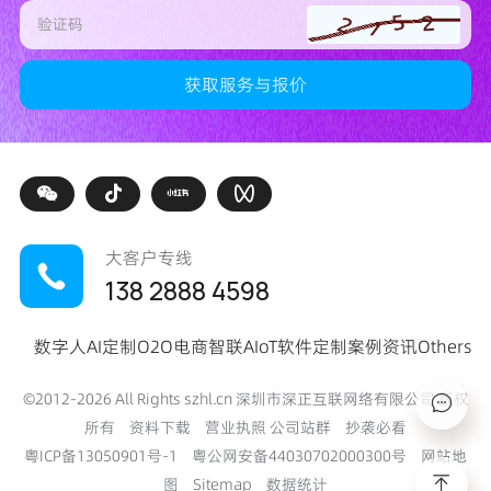
大客户专线
138 2888 4598
数字人
AI定制
O2O电商
智联AIoT
软件定制
案例
资讯
Others
©2012-
2026
All Rights szhl.cn 深圳市深正互联网络有限公司 版权
所有
资料下载
营业执照
公司站群
抄袭必看
粤ICP备13050901号-1
粤公网安备44030702000300号
网站地
图
Sitemap
数据统计