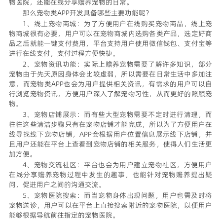
物医院，还能在线分享赡养宠物的日常。
那么宠物类APP开发具备哪些主要功能呢？
1、线上宠物商城：为了方便用户在线购买宠物商品，线上宠
物商城很有必要，用户可以在宠物商城内选购各类产品，选定好商
品之后就能一键支付费用，平台支持用户使用微信钱包、支付宝等
进行在线支付，支付过程方便快捷。
2、宠物资讯功能：实际上赡养宠物需要了解许多知识，部分
宠物由于先天原因身体会比较虚弱，所以需要在日常生活中多加注
意，而宠物类APP也会为用户提供相关资讯，有需求的用户可以自
行浏览宠物资讯，方便用户深入了解宠物习性，从而更好的照顾宠
物。
3、宠物店铺展示：而有些大型宠物需要不定时进行清理，而
往往这些清洁步骤只有在宠物店铺才能完成，所以为了方便用户在
线寻找线下宠物店铺，APP会根据用户位置信息展示线下店铺，并
且用户还能在平台上查看到宠物店铺的相关服务，使得人们生活更
加方便。
4、宠物交流社区：平台也会为用户建立宠物社区，方便用户
在线分享赡养宠物过程中发生的趣事，也能针对宠物赡养提出疑
问，促进用户之间的沟通交流。
5、宠物医院搜索：而当宠物身体出现问题，用户也需及时将
宠物送诊，用户可以在平台上直接搜索附近的宠物医院，以便用户
能够根据导航前往指定的宠物医院。