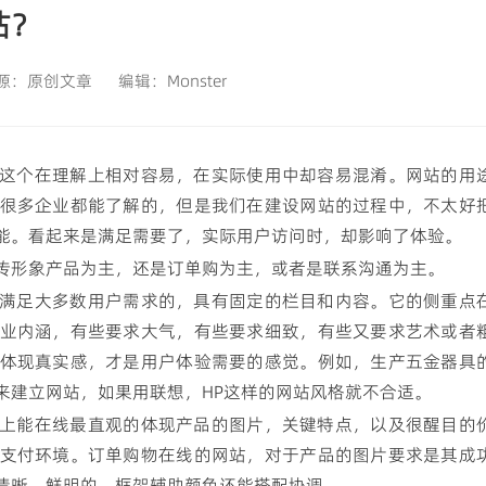
满足桌面端高效办公，实现复杂业务本地处理
站？
源：
原创文章
编辑：
Monster
这个在理解上相对容易，在实际使用中却容易混淆。网站的用
很多企业都能了解的，但是我们在建设网站的过程中，不太好
能。看起来是满足需要了，实际用户访问时，却影响了体验。
传形象产品为主，还是订单购为主，或者是联系沟通为主。
满足大多数用户需求的，具有固定的栏目和内容。它的侧重点
业内涵，有些要求大气，有些要求细致，有些又要求艺术或者
体现真实感，才是用户体验需要的感觉。例如，生产五金器具
来建立网站，如果用联想，HP这样的网站风格就不合适。
上能在线最直观的体现产品的图片，关键特点，以及很醒目的
支付环境。订单购物在线的网站，对于产品的图片要求是其成
清晰，鲜明的，框架辅助颜色还能搭配协调。