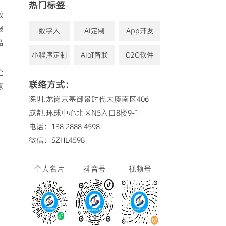
热门标签
做
服
数字人
AI定制
App开发
品
小程序定制
AIoT智联
O2O软件
企
联络方式：
意
深圳.龙岗京基御景时代大厦南区406
成都.环球中心北区N5入口8楼9-1
电话：138 2888 4598
微信：SZHL4598
个人名片
抖音号
视频号