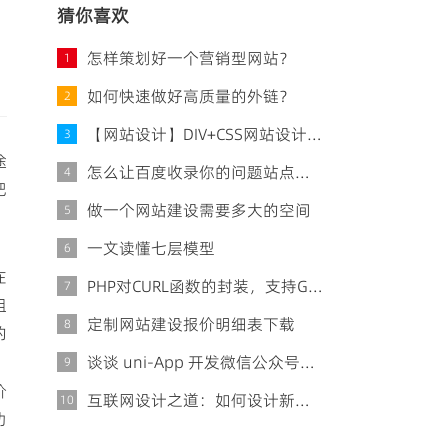
猜你喜欢
怎样策划好一个营销型网站？
1
如何快速做好高质量的外链？
2
【网站设计】DIV+CSS网站设计的缺陷
3
途
怎么让百度收录你的问题站点有方法？
4
把
做一个网站建设需要多大的空间
5
一文读懂七层模型
6
在
PHP对CURL函数的封装，支持GET/POST请求
7
粗
定制网站建设报价明细表下载
8
的
谈谈 uni-App 开发微信公众号的那点事
9
价
互联网设计之道：如何设计新闻类型的门户网站
10
功