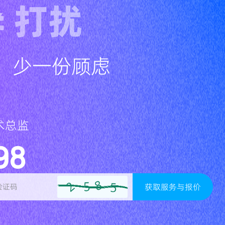
≠ 打扰
，少一份顾虑
术总监
98