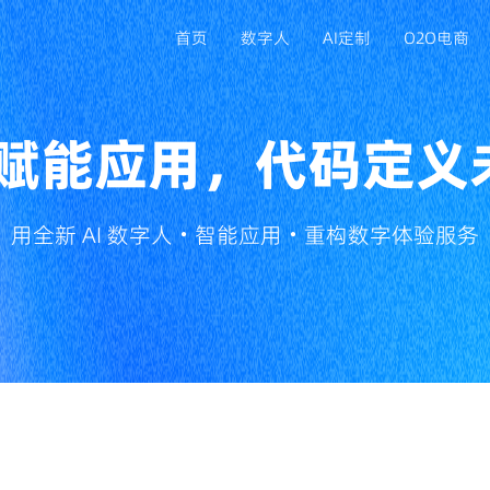
首页
数字人
AI定制
O2O电商
I 赋能应用，代码定义
APP定制开发
满足移动端业务拓展，打造专属品牌应用
用全新 AI 数字人・智能应用・重构数字体验服务
小程序开发
依托微信生态获客，降低用户使用门槛
ERP/CRM系统开发
规范企业流程管理，提升客户与数据管控能力
电脑系统开发