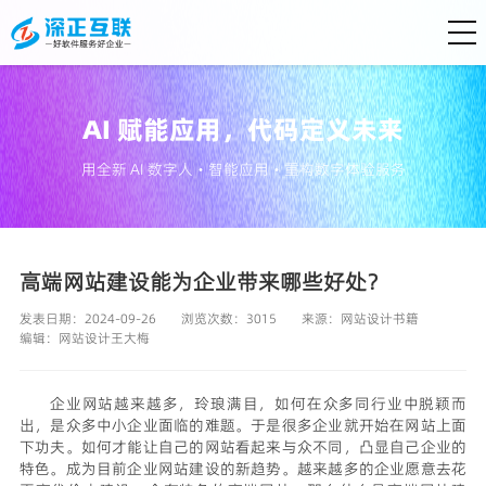
AI 赋能应用，代码定义未来
用全新 AI 数字人・智能应用・重构数字体验服务
高端网站建设能为企业带来哪些好处？
发表日期：2024-09-26
浏览次数：3015
来源：
网站设计书籍
编辑：
网站设计王大梅
企业网站越来越多，玲琅满目，如何在众多同行业中脱颖而
出，是众多中小企业面临的难题。于是很多企业就开始在网站上面
下功夫。如何才能让自己的网站看起来与众不同，凸显自己企业的
特色。成为目前企业网站建设的新趋势。越来越多的企业愿意去花