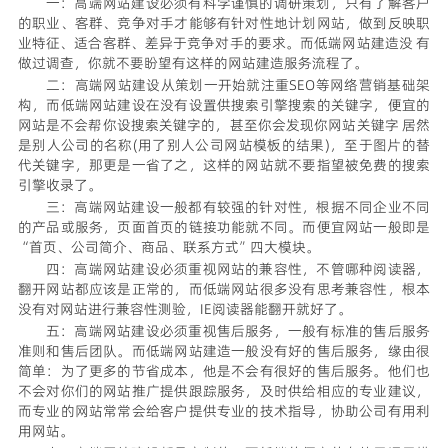
一：
高端网站建设
必须有科学谨慎的调研策划，只有了解客户
的职业、客群、竞争对手才能够有针对性地计划网站，做到反映职
业特征、适合客群、差异于竞争对手的要求。而低端网站建造没 有
做过调查，你就不要盼望有这样的网站建造服务流程了。
二：高端网站建设从策划一开始就注重SEO等网络营销基础架
构，而低端网站建设在没有设置供搜索引擎搜索的关键字，便宜的
网站是不会帮你设搜索关键字的，甚至你会发现你网站关键字 居然
是别人公司的名称(用了别人公司网站模板的结果)，至于图片的替
代关键字，那更是一省了之，这样的网站就不要指望被免费的搜索
引擎收录了。
三：高端网站建设一般都有较强的针对性，根据不同企业不同
的产品或服务，页面首页的链接功能就不同。而便宜网站一般即是
“首页、公司简介、商品、联系方式”四大模块。
四：高端网站建设必须重视网站的兼容性，不管哪种阅读器，
翻开网站都应该是正常的，而低端网站很多没有思考兼容性，根本
没有对网站进行兼容性测验，IE阅读器能翻开就好了。
五：高端网站建设必须重视售后服务，一般有标准的售后服务
准则和售后团队。而低端网站建造一般没有好的售后服务，缘由很
简单：为了更多的节省成本，他是不会有很好的售后服务。他们也
不会对你们的网站推广提供跟踪服务，及时供给相应的专业建议，
而专业的网站常常会给客户提供专业的技术指导，协助公司有用利
用网站。