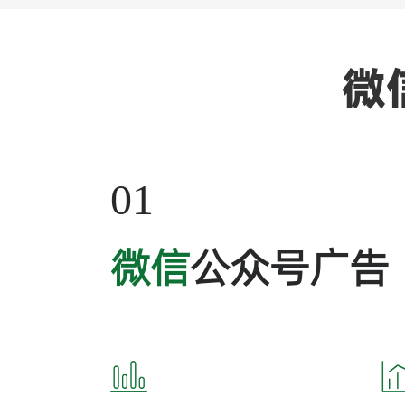
微
01
微信
公众号广告