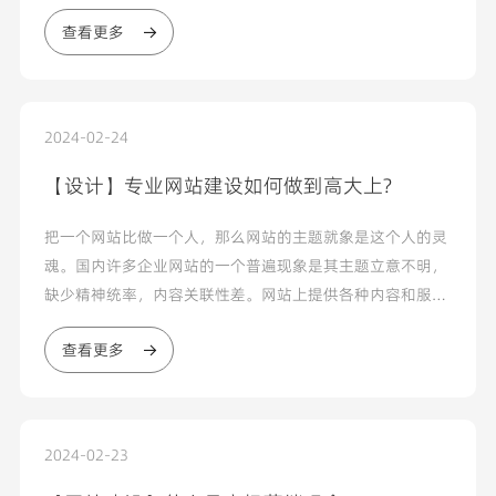
否需要考虑兼容性了呢？答案是需要考虑，但不像传统网站
查看更多
建设时会出现这么多兼容问题...
2024-02-24
【设计】专业网站建设如何做到高大上?
把一个网站比做一个人，那么网站的主题就象是这个人的灵
魂。国内许多企业网站的一个普遍现象是其主题立意不明，
缺少精神统率，内容关联性差。网站上提供各种内容和服
务，花哨的图片和色彩，访问者迷失在其中，看完之后也留
查看更多
不下什么深刻的印象。反之，国外许多知名企业网站，尽管
不是娱乐性站点...
2024-02-23