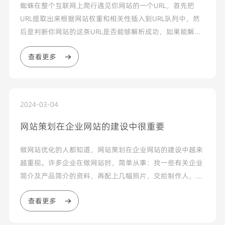
蜘蛛在整个互联网上爬行遇见你网站的一个URL，首先把
URL提取出来根据网站权重和相关性插入到URL队列中，然
后是判断你网站的这条URL是否能够解析成功，如果能解析
成功，蜘蛛会爬到你网站，这里需要说一下，蜘蛛并不是直
查看更多
接去分析你网页的内容，而是去寻找你网站robots文件...
2024-03-04
网站策划在企业网站的建设中很重要
做网站优化的人都知道，网站策划在企业网站的建设中越来
越重视。许多企业在做网站时，简单从事：找一些有关企业
简介及产品简介的资料，再配上几幅照片，交给制作人，叮
嘱几句“做得漂亮些啊”之类的话，余下的事就是等待验
查看更多
收...