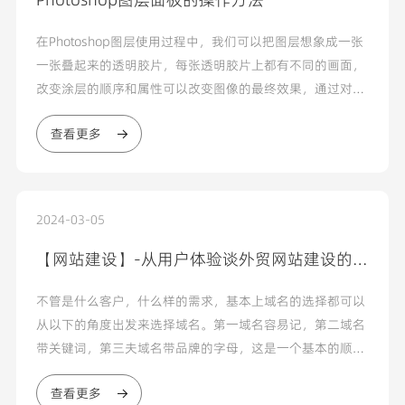
在Photoshop图层使用过程中，我们可以把图层想象成一张
一张叠起来的透明胶片，每张透明胶片上都有不同的画面，
改变涂层的顺序和属性可以改变图像的最终效果，通过对涂
层的操作，使用它的特殊功能可以创建很多复杂的图像效
查看更多
果。“图层”面板上显示了图像中的所有图层、图层组和图
层效果，可以通过单击“图层”面板右上角的下三角按钮...
2024-03-05
【网站建设】-从用户体验谈外贸网站建设的细
节
不管是什么客户，什么样的需求，基本上域名的选择都可以
从以下的角度出发来选择域名。第一域名容易记，第二域名
带关键词，第三夫域名带品牌的字母，这是一个基本的顺
序。如果重点想推广，那么带关键词的域名是最好的域名，
查看更多
如果重点在品牌，带品牌字母的关键词对企业来说就是最好