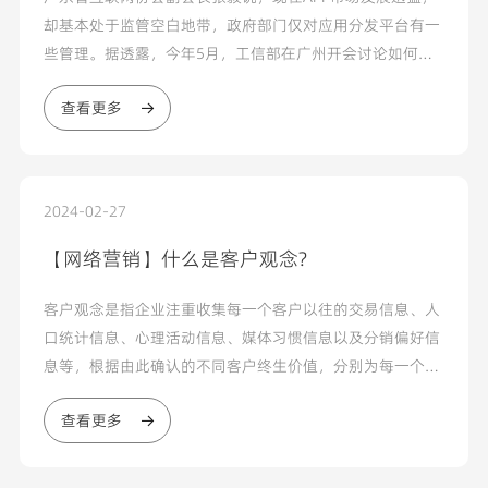
却基本处于监管空白地带，政府部门仅对应用分发平台有一
些管理。据透露，今年5月，工信部在广州开会讨论如何加
强APP监管，已经释放出加强监管的信号。目前，网信办主
查看更多
要负责互联网的政策制定，而工信部主要负责市场准入和政
策执行...
2024-02-27
【网络营销】什么是客户观念?
客户观念是指企业注重收集每一个客户以往的交易信息、人
口统计信息、心理活动信息、媒体习惯信息以及分销偏好信
息等，根据由此确认的不同客户终生价值，分别为每一个客
户提供各自不同的产品和服务，传递不同的信息，通过提高
查看更多
客户...