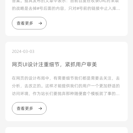
答案。据其发布的文章中表示：目前百度在收录URL时采取
的战略是去掉#号后面的内容，只对#号前的链接中止入库。
这就意味着，URL中包含#号很可能会招致一些有价值的页
查看更多
面无法被百度收录，从而影响网站的SEO效果...
2024-03-03
网页UI设计注重细节，紧抓用户审美
在网页的设计布局中，有需要细节我们都是需要去关注，去
分析，去改正的。这样才能提供我们的用户一个更加舒适的
访问环境，作为站长们要抛弃那种随便套个模板就了事的错
误观点，多从用户的角度去分析与改正，不要让我们的用户
查看更多
出现审美疲劳...