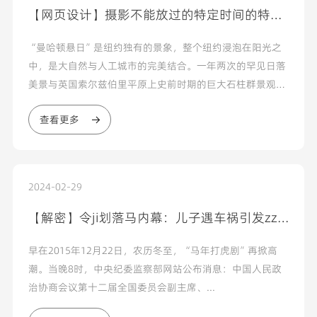
【网页设计】摄影不能放过的特定时间的特定
角度
“曼哈顿悬日”是纽约独有的景象，整个纽约浸泡在阳光之
中，是大自然与人工城市的完美结合。一年两次的罕见日落
美景与英国索尔兹伯里平原上史前时期的巨大石柱群景观一
样，作为独特的城市奇观也颇为壮观。“曼哈顿悬日”不是
查看更多
每年都会遇...
2024-02-29
【解密】令ji划落马内幕：儿子遇车祸引发zz
地震
早在2015年12月22日，农历冬至，“马年打虎剧”再掀高
潮。当晚8时，中央纪委监察部网站公布消息：中国人民政
治协商会议第十二届全国委员会副主席、...