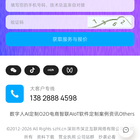
大客户专线
138 2888 4598
数字人
AI定制
O2O电商
智联AIoT
软件定制
案例
资讯
Others
©2012-
2026
All Rights szhl.cn 深圳市深正互联网络有限公司 版权
所有
资料下载
营业执照
公司站群
抄袭必看