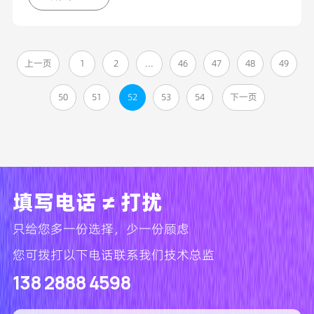
上一页
1
2
...
46
47
48
49
50
51
52
53
54
下一页
填写电话 ≠ 打扰
只给您多一份选择，少一份顾虑
您可拨打以下电话联系我们技术总监
138 2888 4598