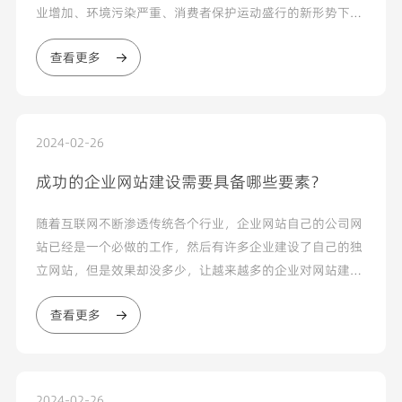
业增加、环境污染严重、消费者保护运动盛行的新形势下。
1971年，杰拉尔德.蔡尔曼和菲利普.科特勒最早提出了...
查看更多
2024-02-26
成功的企业网站建设需要具备哪些要素？
随着互联网不断渗透传统各个行业，企业网站自己的公司网
站已经是一个必做的工作，然后有许多企业建设了自己的独
立网站，但是效果却没多少，让越来越多的企业对网站建设
失去了应有的耐心，那么企业建设网站要怎么开发才可以看
查看更多
到成效呢?下面是由深正互联给出的几点分享看法...
2024-02-26