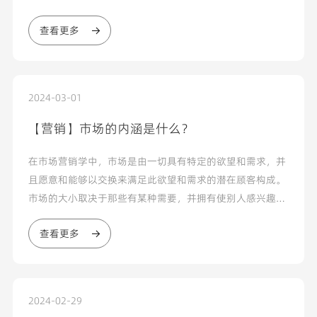
会出现画面的一部分被“挡住”的现象，而你反复检查，却
查看更多
发现镜...
2024-03-01
【营销】市场的内涵是什么？
在市场营销学中，市场是由一切具有特定的欲望和需求，并
且愿意和能够以交换来满足此欲望和需求的潜在顾客构成。
市场的大小取决于那些有某种需要，并拥有使别人感兴趣的
资源，同时愿意以这种资源来换取其需要的东西的人数。
查看更多
2024-02-29