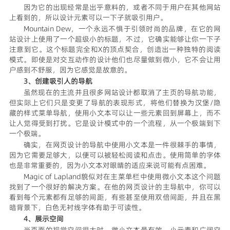
因为它的出现经常是出乎意料的，或者不同于用户在其他网站
上看到的，所以设计元素可以一下子就吸引用户。
Mountain Dew，一个永远不惧于引领时尚的品牌，在它的网
站设计上使用了一个超级小的标题，不过，它确实能够让你一下子
注意到它。这个标题完全和X的顶点契合，创造出一种独特的阅读
模式。即使是对交互动作的设计他们也尽量做到微小，它不会让用
户感到不舒服，因为它感觉是故意的。
3、创建吸引人的导航
虽然现在的主流并且很多网站设计都取消了主页的导航功能，
但实际上它们只是变更了导航的表现形式，将他们替换为汉堡/隐
藏的样式菜单导航，使用小文本可以让一些元素回到屏幕上，而不
让人觉得受到打扰。它是设计模式中的一个流程，从一个极端到下
一个极端。
确实，在网页设计的导航中使用小文本是一件很棘手的事情，
因为它需要足够大，以便可以被轻松阅读和点击。使用简单的字体
也是非常重要的，因为小文本对眼睛的适应来说可能有点困难。
Magic of Lapland貌似对在主菜单栏中使用微小文本这个问题
找到了一个很好的解决方案。在他的网页设计的主导航中，你可以
看到每个元素都有足够的间距，有些甚至使用双倍间距，并且在黑
暗背景下，白色无衬线字体有助于可读性。
4、展示空间