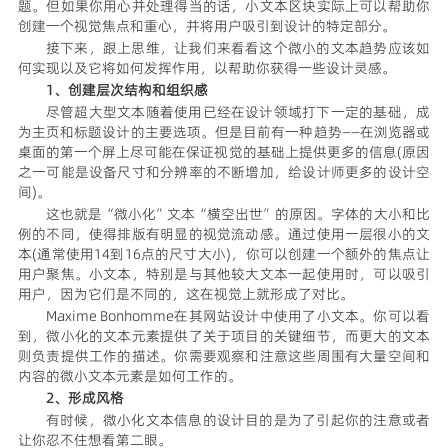
题。但如果你用心并处理得当的话，小文本区块实际上可以帮助你
创建一个视觉焦点和重心，并将用户吸引到设计的特定部分。
接下来，跟上思维，让我们来看看这个微小的文本趋势应该如
何实现以及它将如何发挥作用，以帮助你获得一些设计灵感。
1、创建层次结构和组织感
尽管超大型文本随着使用已经在设计领域打下一定的基础，成
为主页和标题设计的主要选项。但是目前有一种趋势——在浏览器或
桌面的第一个屏上尽可能在保证视觉的基础上提供更多的信息(原因
之一可能是设备尺寸和分辨率的不断增加，给设计师更多的设计空
间)。
这也就是“微小化”文本“横空出世”的原因。字体的大小和比
例的不同，使得排版有明显的视觉流动感。通过使用一层很小的文
本(通常使用14到16点的尺寸大小)，你可以创建一个额外的焦点让
用户聚焦。小文本，特别是与其他较大文本一起使用时，可以吸引
用户，因为它们是不同的，这在视觉上就形成了对比。
Maxime Bonhomme在其网站设计中使用了小文本。你可以看
到，微小化的文本元素提供了关于项目的关键细节，而更大的文本
则负责提供工作的描述。你需要观察和注意这些周围有大量空间和
内容的微小文本元素是如何工作的。
2、形成风格
有时候，微小化文本信息的设计目的是为了引起你的注意或者
让你忍不住想看第二眼。