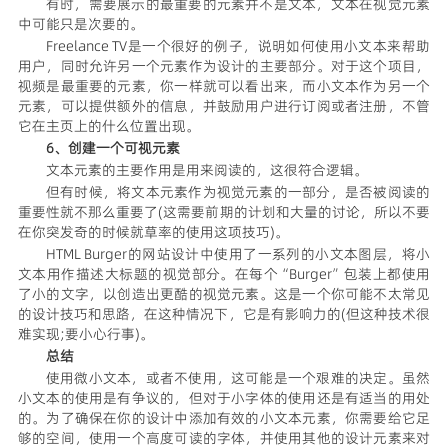
有时，需要展示的最重要的元素并不是文本，文本在视觉元素
中可能只是次要的。
Freelance TV是一个很好的例子，说明如何使用小文本来帮助
用户，同时允许另一个元素作为设计的主要部分。对于这个项目，
视频是最重要的元素，你一样就可以看出来，而小文本作为另一个
元素，可以提供额外的信息，并鼓励用户进行订阅或者注册，不管
它在主页上的什么位置出现。
6、创建一个可视元素
文本元素的主要作用是用来阅读的，这很符合逻辑。
但有时候，将文本元素作为视觉元素的一部分，是否被阅读的
重要性就不那么重要了(这需要前期的计划和大量的讨论，所以不要
在你突发奇的时候就草率的使用这项技巧)。
HTML Burger的网站设计中使用了一系列的小文本图层，将小
文本用作描述大标题的视觉部分。在每个“Burger”包装上都使用
了小的文字，以创造出更酷的视觉元素。这是一个你可能不太常见
的设计技巧和思路，在这种情况下，它是有影响力的(但这种技术很
难实现;要小心行事)。
总结
使用微小文本，或者不使用，这可能是一个艰难的决定。虽然
小文本的使用是有争议的，但对于小字体的使用还是有适当的用处
的。为了确保在你的设计中添加有效的小文本元素，你需要给它足
够的空间，使用一个高度可读的字体，并使用其他的设计元素来对