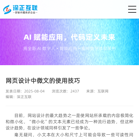
AI 赋能应用，代码定义未来
用全新 AI 数字人・智能应用・重构数字体验服务
网页设计中微文的使用技巧
发表日期：2025-08-04
浏览次数：2437
来源：
互联网
编辑：
深正互联
目前，
网站设计
的最大趋势之一是使网站所承载的内容极简化
和微小化，“微小化”的文本元素已经成为一种流行趋势，但这种
设计趋势，在设计领域同样引发了一些争论。
毫无疑问，小文本在大小和尺寸上可能会导致一些可读性问