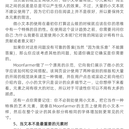
当页面的视觉空间很大时，微小文本最有效。小元素和广阔空
间之间的反差是总是可以产生惊人的效果。不过，大量的小文本就
不建议使用了，因为它们总归在阅读上并不是很好，所以要保持文
本元素的简洁。
微小文本的使用在最初你打算这么做的时候就应该在你的思维
中有一个特殊的目的性。在使用这个设计趋势之前，你需要问问你
自己:为什么我要在这里使用小文本呢?它对我的网站设计将有什么
贡献或者意义呢?
如果你对这些问题没有可靠的答案(当然“因为我乐意”不能算
答案)，那么你应该考虑其他的问题，知道你确定它确实是你需要
的。
Moonfarmer做了一个漂亮的示范，它向我们展示了微小的文
字应该如何和空间搭配。该网页设计使用了两种级别的排版和大量
的开阔的视觉块来建立一种情绪，并在用户点击或滚动之前向他们
介绍内容。小小的文字只是设计的众多细节之一，让你想停下来看
看。元素之间有很大的对比，所以对于可读性你可以不用有太多的
顾虑。
还有一点你需要记住：你不必到处使用小文本。把它当作一种
特殊的艺术元素，就像在Moonfarmer的主页上使用的小文本一
样，然后在整个设计的其余部分将相同的字体增加到更常见的尺
寸。
5、当文本不是最重要的元素时