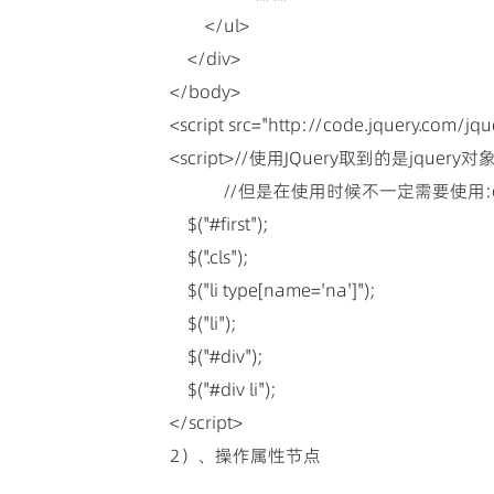
</ul>
</div>
</body>
<script src="http://code.jquery.com/jque
<script> //使用JQuery取到的是jq
//但是在使用时候不一定需要使用:eq
$("#first");
$(".cls");
$("li type[name='na']");
$("li");
$("#div");
$("#div li");
</script>
2）、操作属性节点