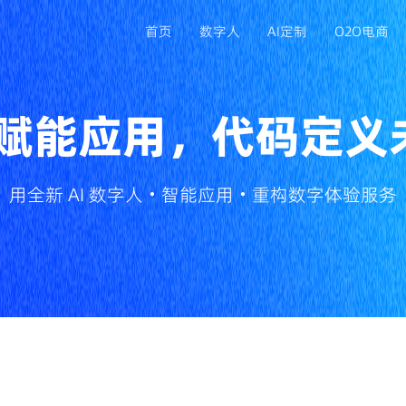
首页
数字人
AI定制
O2O电商
I 赋能应用，代码定义
APP定制开发
满足移动端业务拓展，打造专属品牌应用
用全新 AI 数字人・智能应用・重构数字体验服务
小程序开发
依托微信生态获客，降低用户使用门槛
ERP/CRM系统开发
规范企业流程管理，提升客户与数据管控能力
电脑系统开发