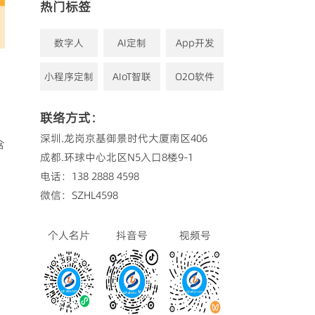
热门标签
数字人
AI定制
App开发
小程序定制
AIoT智联
O2O软件
联络方式：
深圳.龙岗京基御景时代大厦南区406
含
成都.环球中心北区N5入口8楼9-1
电话：138 2888 4598
微信：SZHL4598
个人名片
抖音号
视频号