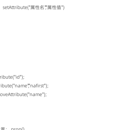
 setAttribute("属性名","属性值")
ibute("id");
ibute("name","nafirst");
oveAttribute("name");
；.prop()