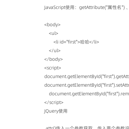
JavaScript使用：getAttribute("属性名") 、
<body>
<ul>
<li id="first">哈哈</li>
</ul>
</body>
<script>
document.getElementById("first").getAttr
document.getElementById("first").setAttr
document.getElementById("first").rem
</script>
JQuery使用
.attr()传入一个参数获取，传入两个参数设置