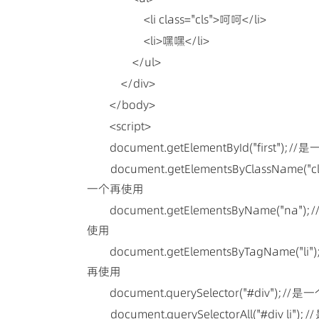
<li class="cls">呵呵</li>
<li>嘿嘿</li>
</ul>
</div>
</body>
<script>
document.getElementById("first"); 
document.getElementsByClass
一个再使用
document.getElementsByNam
使用
document.getElementsByTagN
再使用
document.querySelector("#div"); /
document.querySelectorAll("