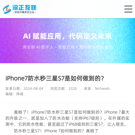
AI 赋能应用，代码定义未来
用全新 AI 数字人・智能应用・重构数字体验服务
iPhone7防水秒三星S7是如何做到的？
发表日期：2024-08-04
浏览次数：3320
来源：
Techweb
编辑：
烨城
真相了！iPhone7防水秒三星S7是如何做到的？iPhone 7最大
的升级之一，就是加入了防水功能（支持IP67级别）。在外媒的实
测中，它的防水性能，甚至超过了IP68级别的三星S7，让人咂舌。
防水秒三星S7！iPhone 7如何做到的？真相了