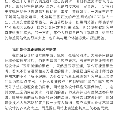
任，都是千方百计的满足客户提出的要求，哪怕有些需求看似有些
过分。服务好客户是理所当然，但是的要求就一定合理，一定有利
于实现网站最终诉求吗？很明显，事实上并非如此。一方面客户不
了解网站建设知识，比如其三番五次的希望网站的LOGO做大一
些。其真实意图是想强化、突出公司标志，如果网站设计师傻乎乎
的不断调大LOGO，自然会让网站看起来很笨，但又没有做出客户
真正想要的感觉。另一方面，每个人都有自己的主观意识，想当然
的希望网站做的很高大上，也许其与用户体验感受却背道而驰。
我们是否真正理解客户需求
在网站设计的朋友圈里面，疯传一张搞笑图片。大意是网站设
计稿修改很多次后，仍旧无法满足客户要求。结果客户设计师将标
题设计成“五彩斑斓的黑色”。既然是五彩斑斓，怎么可能是黑色
呢，看似不符合逻辑和毫无道理的要求，却透露出网站设计师对客
户需求的不不了解不理解。为什么要色彩五彩斑斓？客户真正希望
的是内容重点突出。为什么又要做成“五彩斑斓的黑色”呢？客户
无外乎想在标题突出的同事，网站整体设计风格又要保持统一。这
其实很正常的网站需求，可惜的的设计师或许并没有理解透客户想
法，吐槽牢骚的背后是服务意识的淡薄。在开始网站设计时，网站
建设技术人员不妨和客户做一次深入沟通。客户需要的也许不是网
站设计的多么高大上，而是要在网站上表达出其真正关心的元素。