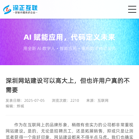
AI 赋能应用，代码定义未来
用全新 AI 数字人・智能应用・重构数字体验服务
深圳网站建设可以高大上，但也许用户真的不
需要
发表日期：2025-07-05
浏览次数：2210
来源：
互联网
编辑：
烨城
作为在互联网上的品牌形象，稍微有些实力的公司都非常重视
网站建设。是的，无论是招聘员工，还是拓展销售，抑或只是让浏
览者获得一个良好印象，网站建设都来不得半点马虎。我们也确实